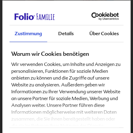
Zustimmung
Details
Über Cookies
Warum wir Cookies benötigen
KINDERWUNSCH
Wir verwenden Cookies, um Inhalte und Anzeigen zu
Kinderwunsch: Singles, lesbische &
Schwangerschaft & Stillzeit
personalisieren, Funktionen für soziale Medien
homosexuelle Paare
anbieten zu können und die Zugriffe auf unsere
Wie sieht das eigentlich aus, wenn Singles, lesbische
Website zu analysieren. Außerdem geben wir
& homosexuelle Paare einen Kinderwunsch haben?
Informationen zu Ihrer Verwendung unserer Website
an unsere Partner für soziale Medien, Werbung und
Analysen weiter. Unsere Partner führen diese
Informationen möglicherweise mit weiteren Daten
zusammen, die Sie ihnen bereitgestellt haben oder
die sie im Rahmen Ihrer Nutzung der Dienste
gesammelt haben.