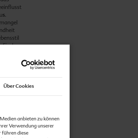
einflusst
u
s
.
odmangel
undheit
bensstil
 Fisch,
nahmen –
ch sowie
Über Cookies
gung mit
e Medien anbieten zu können
Ihrer Verwendung unserer
 führen diese