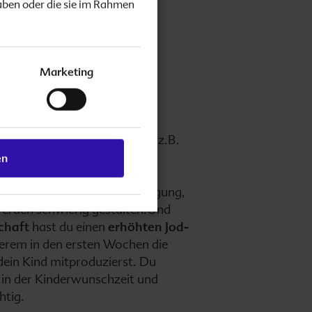
 von Jod im
aben oder die sie im Rahmen
Marketing
ntlich im Körper? Jod ist ein
der
Schilddrüsenhormone
thyronin
(T3) und steuert
ische Abläufe im Körper, wie z.B.
 das Wachstum und die
en
ie Fruchtbarkeit und
örper zu wenig Jod zur Verfügung,
erden schwierig gestalten.Und
chaft
hast du einen
erhöhten Jod-
derem in den ersten Wochen die
ein Kind mitproduzierst. Du
e in der Kinderwunschzeit und
htig.