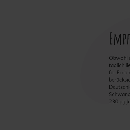
Emp
Obwohl 
täglich l
für Ernä
berücksic
Deutschl
Schwange
230 µg J