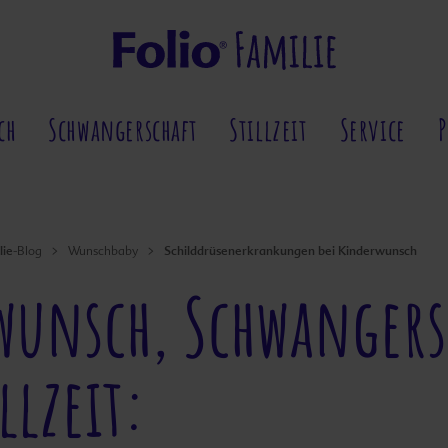
ch
Schwangerschaft
Stillzeit
Service
lie
Schilddrüsenerkrankungen bei Kinderwunsch
-Blog
Wunschbaby
wunsch, Schwangers
llzeit: