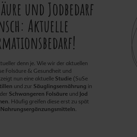
säure und Jodbedarf
sch: Aktuelle
ormationsbedarf!
ktueller denn je. Wie wir der aktuellen
ise Folsäure & Gesundheit und
eigt nun eine aktuelle
Studie
(SuSe
tillen
und zur
Säuglingsernährung
in
der
Schwangeren
Folsäure
und
Jod
men
. Häufig greifen diese erst zu spät
n
Nahrungsergänzungsmitteln
.