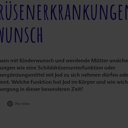
drüsenerkrankungen
wunsch
auen mit Kinderwunsch und werdende Mütter unsicher,
ungen wie eine Schilddrüsenunterfunktion oder
rgänzungsmittel mit Jod zu sich nehmen dürfen oder
ent. Welche Funktion hat Jod im Körper und wie wicht
orgung in dieser besonderen Zeit?
)
Pin teilen
Artikel teilen: