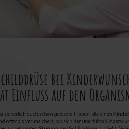
Schilddrüse bei Kinderwunsc
hat Einfluss auf den Organi
s sicherlich auch schon gelesen: Frauen, die einen
Kinde
nd oftmals verunsichert, ob sich der unerfüllte Kinderwu
ner unbekannten
Störung der Schilddrüse
hinzieht. Wie