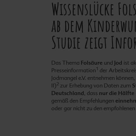
Wissenslücke Fol
ab dem Kinderwun
Studie zeigt Inf
Das Thema
Folsäure
und
Jod
ist a
1
Presseinformation
der Arbeitskre
Jodmangel e.V. entnehmen können, z
2
II)
zur Erhebung von Daten zum
S
Deutschland
, dass
nur die Hälfte
gemäß den Empfehlungen
einneh
oder gar nicht zu den empfohlene