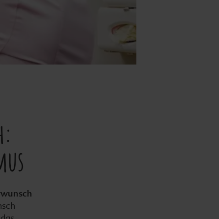
h:
smus
rwunsch
nsch
 das