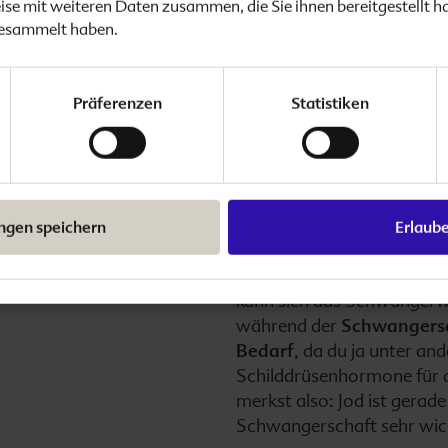
Die Funktion
se mit weiteren Daten zusammen, die Sie ihnen bereitgestellt h
gesammelt haben.
Körper
beginnt die
eigenen
Präferenzen
Statistiken
nzig und
Was genau macht
Jod
eige
du
wesentlicher
Bestandteil
deinen
Thyroxin
(T4) und
Trijod
ft und
unterschiedliche physiolog
orgen - den
den Energiestoffwechsel,
ungen speichern
Erlaub
n Bedarf.
Gehirnentwicklung sowie d
Fortpflanzung. Hat dein K
kann sich das Schwangerw
während der
Schwangers
Bedarf
, da du ja unter an
Schilddrüsenhormone für d
merkst also: Jod ist gerad
Schwangerschaft sehr wic