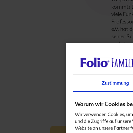
Unterleibsschmerzen
kommt? D
viele Fu
Schwanger im Sommer
Professo
e.V. hat 
seiner Sc
Vitaminversorgung in der Schwangerschaft
und eine
Milchpro
Epilepsie und Schwangerschaft
Auch we
Schildd
Schwangerschaft und Genitalherpes
nicht vol
Zustimmung
in der Sc
Multiple Sklerose
Jod umso
Warum wir Cookies be
Haarausfall in der Schwangerschaft
Wir verwenden Cookies, um 
und die Zugriffe auf unser
Website an unsere Partner f
Babybauch pflegen