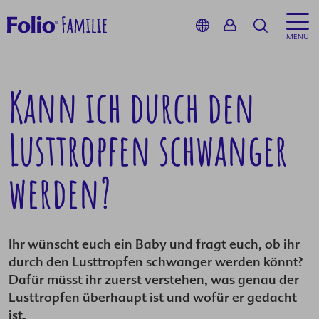
Suche
MENÜ
zurück
zurück
Kann ich durch den
Inhalt
Service
-Blog
Lusttropfen schwanger
Kinderwu
Folio-Fami
Baby-Pap
werden?
Schwanger
Schwanger
Wunschb
Stillzeit
Schwange
Babybauc
Ihr wünscht euch ein Baby und fragt euch, ob ihr
durch den Lusttropfen schwanger werden könnt?
Service
Ernährun
Babyglüc
Dafür müsst ihr zuerst verstehen, was genau der
Lusttropfen überhaupt ist und wofür er gedacht
Produkte
Podcast
ist.