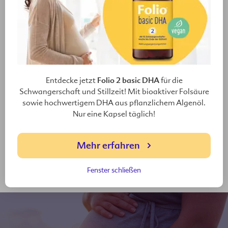
Die in
Folio fertil men
enthaltenen Mineralstoffe
Zink und Selen unterstützen aktiv die
Spermienbildung und Spermienreifung.
Folio fertil men
sollte langfristig, jedoch mindestens
über drei Monate vor dem gewünschten Eintritt der
Schwangerschaft eingenommen werden: So wird
Folio 2 basic DHA
Entdecke jetzt
für die
jedes Stadium der Spermienproduktion optimal
Schwangerschaft und Stillzeit! Mit bioaktiver Folsäure
unterstützt.
sowie hochwertigem DHA aus pflanzlichem Algenöl.
Nur eine Kapsel täglich!
Bereits 1x1 Tablette
Folio fertil men
täglich sichert
eine Versorgung mit den notwendigen Vitaminen und
Mehr erfahren
Mineralstoffen, die für die Spermienbildung und
Qualität der Samenzellen relevant sind.
Fenster schließen