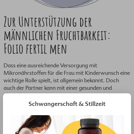
Zur Unterstützung der
männlichen Fruchtbarkeit:
Folio fertil men
Dass eine ausreichende Versorgung mit
Mikronährstoffen für die Frau mit Kinderwunsch eine
wichtige Rolle spielt, ist allgemein bekannt. Doch
auch der Partner kann mit einer gesunden und
abwechslungsreichen Kost sowie einer gezielten
Zufuhr von Mikronährstoffen seine Fertilität
Schwangerschaft & Stillzeit
unterstützen.
Mit
Folio fertil men
, der speziell für Männer mit
Kinderwunsch entwickelten Mikronährstoff-
Kombination, ergänzt du deine Ernährung sinnvoll: