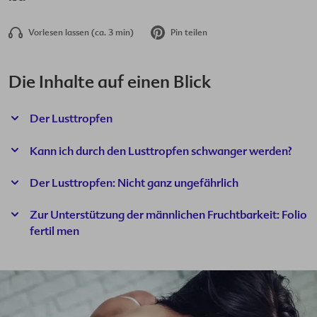
Vorlesen lassen (ca. 3 min)
Pin teilen
Hibbelglo
Artikel teilen:
Ratgeber
Die Inhalte auf einen Blick
Der Lusttropfen
Videos
Kann ich durch den Lusttropfen schwanger werden?
Checklist
Der Lusttropfen: Nicht ganz ungefährlich
Download
Zur Unterstützung der männlichen Fruchtbarkeit:
Folio
fertil men