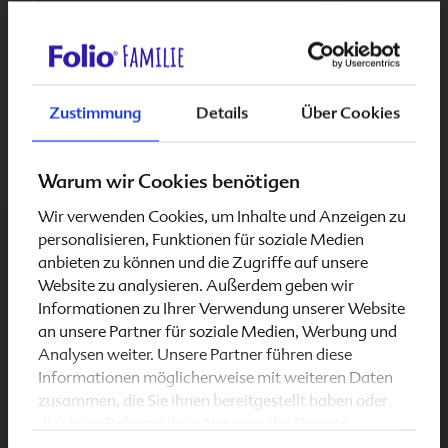
– davon
200 µg
Pteroylmonoglutaminsäure
– davon Calcium-L-
225 µg
methylfolat
Zustimmung
Details
Über Cookies
Vitamin B
9 µg
360
12
Warum wir Cookies benötigen
Vitamin D
20 µg
**
400
Wir verwenden Cookies, um Inhalte und Anzeigen zu
3
Schwangerschaft & Stillzeit
personalisieren, Funktionen für soziale Medien
Referenzmenge gemäß LMIV
anbieten zu können und die Zugriffe auf unsere
entspricht 800 I.E. (Internationale Einheiten)
Website zu analysieren. Außerdem geben wir
Informationen zu Ihrer Verwendung unserer Website
an unsere Partner für soziale Medien, Werbung und
Analysen weiter. Unsere Partner führen diese
Zutaten von
Folio 2 basic
Informationen möglicherweise mit weiteren Daten
zusammen, die Sie ihnen bereitgestellt haben oder
jodfrei
die sie im Rahmen Ihrer Nutzung der Dienste
gesammelt haben.