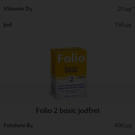
Vitamin D
20 µg
*
3
Jod
150 µg
Folio 2 basic jodfrei
Folsäure B
400 µg
9