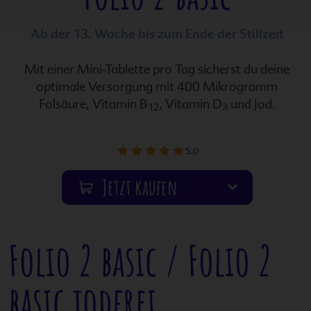
Ab der 13. Woche bis zum Ende der Stillzeit
Mit einer Mini-Tablette pro Tag sicherst du deine
optimale Versorgung mit 400 Mikrogramm
Folsäure, Vitamin B
, Vitamin D
und Jod.
12
3
von
5.0
5
1
2
3
4
5
Sternen
Jetzt kaufen
von
von
von
von
von
5
5
5
5
5
medikamente-per-klick.de
Sternen
Sternen
Sternen
Sternen
Sternen
Folio 2 basic
/
Folio 2
basic jodfrei