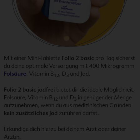
Mit einer Mini-Tablette
Folio 2 basic
pro Tag sicherst
du deine optimale Versorgung mit 400 Mikrogramm
Folsäure
, Vitamin B
, D
und Jod.
12
3
Folio 2 basic jodfrei
bietet dir die ideale Möglichkeit,
Folsäure, Vitamin B
und D
in genügender Menge
12
3
aufzunehmen, wenn du
aus medizinischen Gründen
kein zusätzliches Jod
zuführen
darfst.
Erkundige dich hierzu bei deinem Arzt oder deiner
Ärztin.