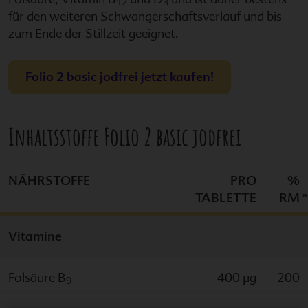
12
3
für den weiteren Schwangerschaftsverlauf und bis
zum Ende der Stillzeit geeignet.
Folio 2 basic jodfrei
jetzt kaufen!
Inhaltsstoffe
Folio 2 basic jodfrei
NÄHRSTOFFE
PRO
%
TABLETTE
RM
*
Vitamine
Folsäure B
400 µg
200
9