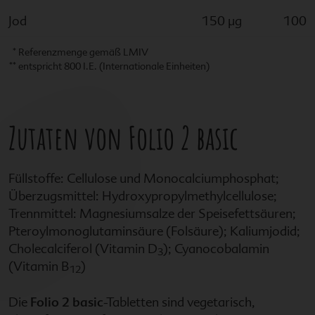
Jod
150 µg
100
Referenzmenge gemäß LMIV
entspricht 800 I.E. (Internationale Einheiten)
Zutaten von
Folio 2 basic
Füllstoffe: Cellulose und Monocalciumphosphat;
Überzugsmittel: Hydroxypropylmethylcellulose;
Trennmittel: Magnesiumsalze der Speisefettsäuren;
Pteroylmonoglutaminsäure (Folsäure); Kaliumjodid;
Cholecalciferol (Vitamin D
); Cyanocobalamin
3
(Vitamin B
)
12
Die
Folio 2 basic
-Tabletten sind vegetarisch,