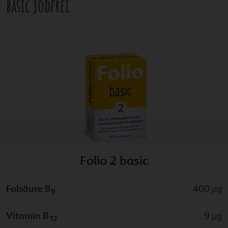
basic jodfrei
Folio 2 basic
Folsäure B
400 µg
9
Vitamin B
9 µg
12