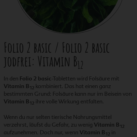
Folio 2 basic
/
Folio 2 basic
jodfrei
: Vitamin B
12
In den
Folio 2 basic
-Tabletten wird Folsäure mit
Vitamin B
kombiniert. Das hat einen ganz
12
bestimmten Grund: Folsäure kann nur im Beisein von
Vitamin B
ihre volle Wirkung entfalten.
12
Wenn du nur selten tierische Nahrungsmittel
verzehrst, läufst du Gefahr, zu wenig
Vitamin B
12
aufzunehmen. Doch nur, wenn
Vitamin B
in
12