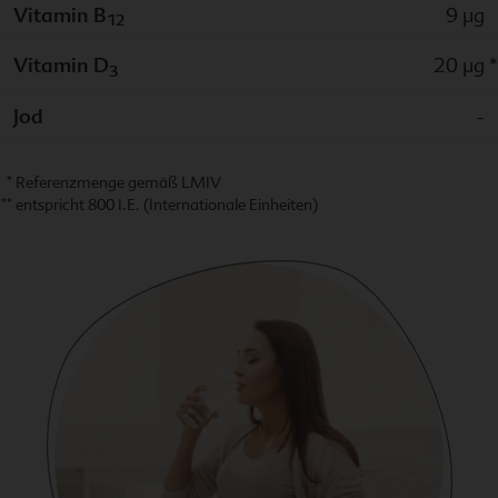
Vitamin B
9 µg
12
Vitamin D
20 µg
*
3
Jod
-
Referenzmenge gemäß LMIV
entspricht 800 I.E. (Internationale Einheiten)