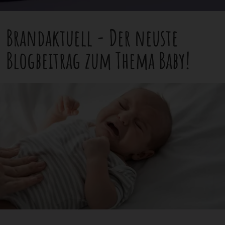
Hibbelglo
Brandaktuell - Der neuste
Blogbeitrag zum Thema Baby!
Ratgeber
Videos
Checklist
Download