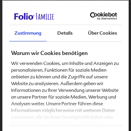
BLOG > BABYGLÜCK
Tipps für Schlafprobleme bei deinem
Zustimmung
Details
Über Cookies
Baby
Dein Baby will irgendwie nicht so recht schlafen?
Warum wir Cookies benötigen
Dann probiere unsere Tipps für Schlafprobleme beim
Wir verwenden Cookies, um Inhalte und Anzeigen zu
Baby aus!
Schwangerschaft & Stillzeit
personalisieren, Funktionen für soziale Medien
anbieten zu können und die Zugriffe auf unsere
Website zu analysieren. Außerdem geben wir
Informationen zu Ihrer Verwendung unserer Website
an unsere Partner für soziale Medien, Werbung und
Analysen weiter. Unsere Partner führen diese
Informationen möglicherweise mit weiteren Daten
zusammen, die Sie ihnen bereitgestellt haben oder
die sie im Rahmen Ihrer Nutzung der Dienste
gesammelt haben.