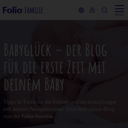
Suche
MENÜ
zurück
Inhalt
Service
Babyglück – der Blog
Kinderwu
Folio-Fami
für die erste Zeit mit
Schwanger
Schwanger
deinem Baby
Stillzeit
Schwange
Tipps & Tricks für die Stillzeit und die erste Etappe
Service
Ernährun
mit deinem Neugeborenen. Dein Babyglück-Blog
von der
Folio-Familie
.
Produkte
Podcast