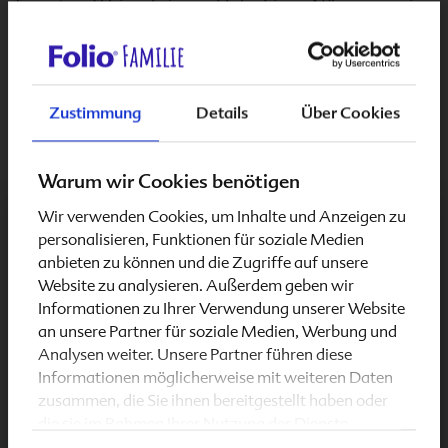
Tomaten, Weizenkeimen, Hefe, Eiern, Nüssen sowie
in grünen Blattsalaten, Brokkoli, Rosenkohl,
Grünkohl, Spinat und in Hülsenfrüchten enthalten.
Vitamin B
ist allerdings sehr licht- und
9
hitzeempfindlich. Eine
ausreichende Aufnahme des
Zustimmung
Details
Über Cookies
Vitamins
über die Nahrung ist deshalb nicht einfach.
Warum wir Cookies benötigen
Folio 1 basic
liefert mit 800 Mikrogramm Folsäure
genau die richtige Dosis bei Kinderwunsch sowie für
Wir verwenden Cookies, um Inhalte und Anzeigen zu
Schwangerschaft & Stillzeit
die ersten drei Monate der Schwangerschaft
personalisieren, Funktionen für soziale Medien
und sollte ergänzend zu einer folatreichen Ernährung
anbieten zu können und die Zugriffe auf unsere
eingenommen werden.
Website zu analysieren. Außerdem geben wir
Informationen zu Ihrer Verwendung unserer Website
an unsere Partner für soziale Medien, Werbung und
Video: Hilfsmittel für den
Analysen weiter. Unsere Partner führen diese
Informationen möglicherweise mit weiteren Daten
Kinderwunsch
zusammen, die Sie ihnen bereitgestellt haben oder
die sie im Rahmen Ihrer Nutzung der Dienste
gesammelt haben.