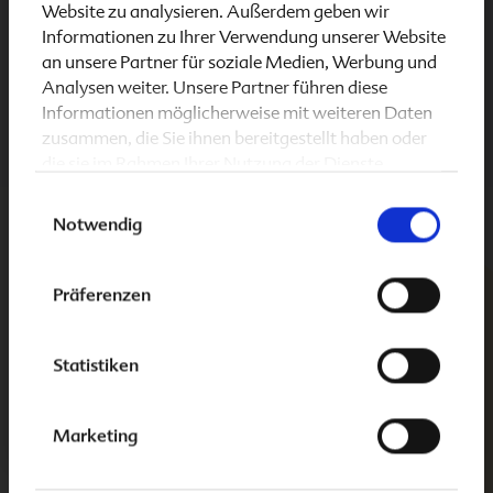
Mikronährstoff-Rezeptur speziell für den Mann
Website zu analysieren. Außerdem geben wir
mit Kinderwunsch.
Informationen zu Ihrer Verwendung unserer Website
an unsere Partner für soziale Medien, Werbung und
Analysen weiter. Unsere Partner führen diese
Mehr lesen
Informationen möglicherweise mit weiteren Daten
zusammen, die Sie ihnen bereitgestellt haben oder
die sie im Rahmen Ihrer Nutzung der Dienste
gesammelt haben.
Einwilligungsauswahl
Notwendig
Folio 2 basic DHA
Entdecke jetzt
für die
Aus unserem Baby-Papa-Blog
Schwangerschaft und Stillzeit! Mit bioaktiver Folsäure
sowie hochwertigem DHA aus pflanzlichem Algenöl.
Präferenzen
Nur eine Kapsel täglich!
Statistiken
Mehr erfahren
Fenster schließen
Marketing