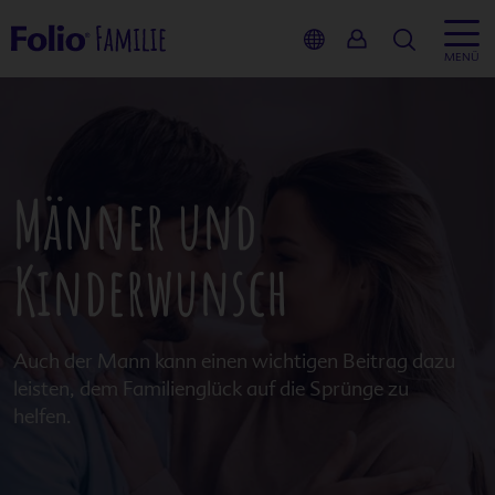
Suche
MENÜ
Inhalt
Männer und
Kinderwu
Kinderwunsch
Schwanger
Stillzeit
Auch der Mann kann einen wichtigen Beitrag dazu
leisten, dem Familienglück auf die Sprünge zu
Service
helfen.
Produkte