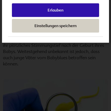
Erlauben
BLOG > BABY-PAPA
Einstellungen speichern
Babyblues beim Vater
Immer mehr Frauen sprechen mittlerweile offen über
ihr plötzliches Stimmungstief nach der Geburt ihres
Babys. Weitestgehend unbekannt ist jedoch, dass
auch junge Väter vom Babyblues betroffen sein
können.