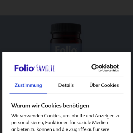
Zustimmung
Details
Über Cookies
Kinderwunsch beim Mann
Warum wir Cookies benötigen
Folio fertil men
Wir verwenden Cookies, um Inhalte und Anzeigen zu
Schwangerschaft & Stillzeit
personalisieren, Funktionen für soziale Medien
Folio fertil men
enthält eine einzigartige
anbieten zu können und die Zugriffe auf unsere