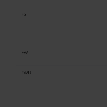
FS
FW
FWU