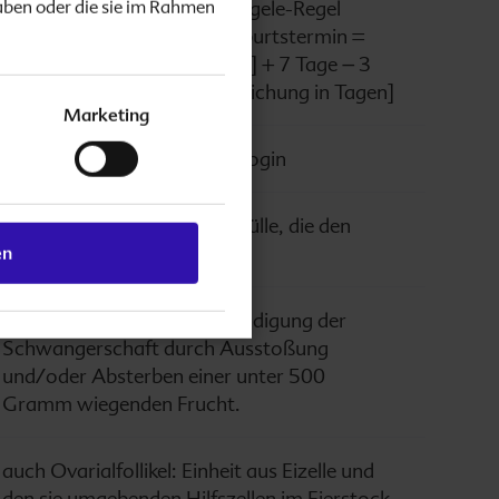
aben oder die sie im Rahmen
Am häufigsten wird die Naegele-Regel
verwendet: Errechneter Geburtstermin =
[Erster Tag der letzten Regel] + 7 Tage − 3
Monate + 1 Jahr +/− [Abweichung in Tagen]
Marketing
auch Gynäkologe / Gynäkologin
mit Fruchtwasser gefüllte Hülle, die den
Embryo umgibt
en
auch Abort: Vorzeitige Beendigung der
Schwangerschaft durch Ausstoßung
und/oder Absterben einer unter 500
Gramm wiegenden Frucht.
auch Ovarialfollikel: Einheit aus Eizelle und
den sie umgebenden Hilfszellen im Eierstock