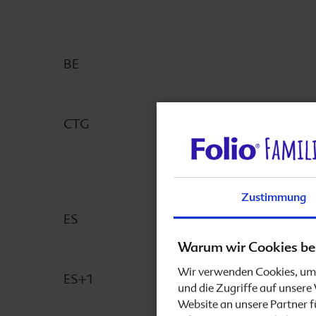
Unterleibsschmerzen
Schwanger im Sommer
BE
Vitaminversorgung in der Schwangerschaft
CTG
Epilepsie und Schwangerschaft
Schwangerschaft und Genitalherpes
Zustimmung
ES
Multiple Sklerose
Warum wir Cookies be
Haarausfall in der Schwangerschaft
Wir verwenden Cookies, um 
ES+1
und die Zugriffe auf unser
Website an unsere Partner f
Babybauch pflegen