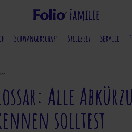
ch
Schwangerschaft
Stillzeit
Service
sar
lossar: Alle Abkür
kennen solltest