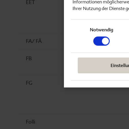
Informationen möglicherwei
EET
Ihrer Nutzung der Dienste 
Umstandsmode
Einwilligungsauswahl
Notwendig
Babynamen
FA/ FÄ
FB
Einstell
FG
Folli