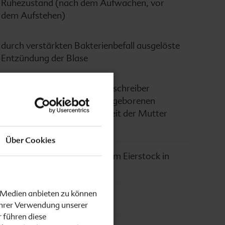
Ruhezustand (nach dem Aufwachen, vor
dem Aufstehen)
durch verstärkten Bakterienbefall ausgelöste
Entzündung der Blase
Mit einem Herzton-/Wehenschreiber
werden die Herztöne des ungeborenen
Kindes und die Wehentätigkeit der Mutter
aufgezeichnet.
Über Cookies
Reife Eizelle „springt“ aus dem Eierstock in
den Eileiter.
e Medien anbieten zu können
ein Tag nach dem Eisprung
Ihrer Verwendung unserer
 führen diese