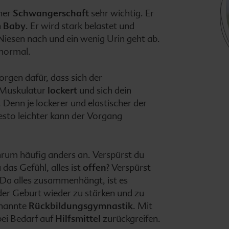
ner
Schwangerschaft
sehr wichtig. Er
n
Baby
. Er wird stark belastet und
Niesen nach und ein wenig Urin geht ab.
 normal.
orgen dafür, dass sich der
 Muskulatur
lockert
und sich dein
. Denn je lockerer und elastischer der
desto leichter kann der Vorgang
nrum häufig anders an. Verspürst du
 das Gefühl, alles ist
offen
? Verspürst
 Da alles zusammenhängt, ist es
der Geburt wieder zu stärken und zu
genannte
Rückbildungsgymnastik
. Mit
bei Bedarf auf
Hilfsmittel
zurückgreifen.