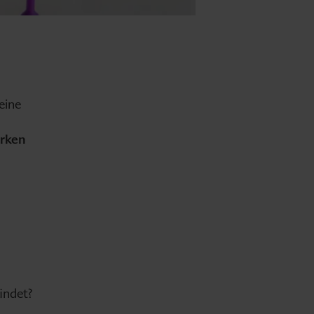
eine
ärken
indet?
n