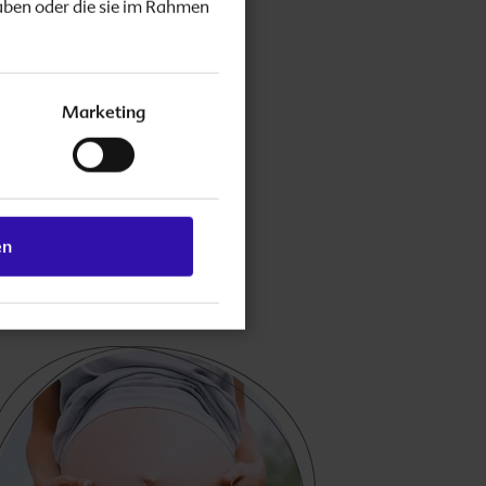
aben oder die sie im Rahmen
n
Marketing
Der Damm
d After.
en