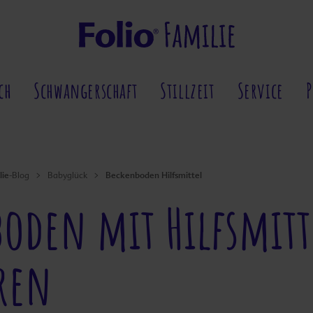
ch
Schwangerschaft
Stillzeit
Service
lie
Beckenboden Hilfsmittel
-Blog
Babyglück
oden mit Hilfsmit
ren