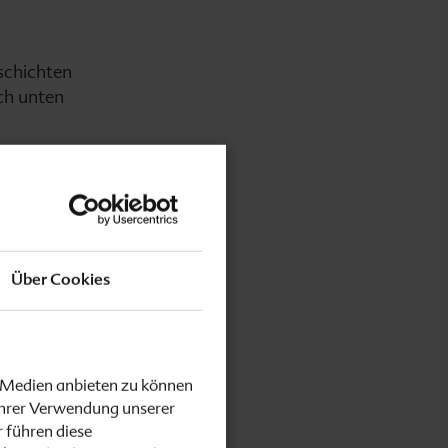
schichten
ch unten
in bis
gen und
Über Cookies
 liegt im
erläuft
e Medien anbieten zu können
Ihrer Verwendung unserer
 führen diese