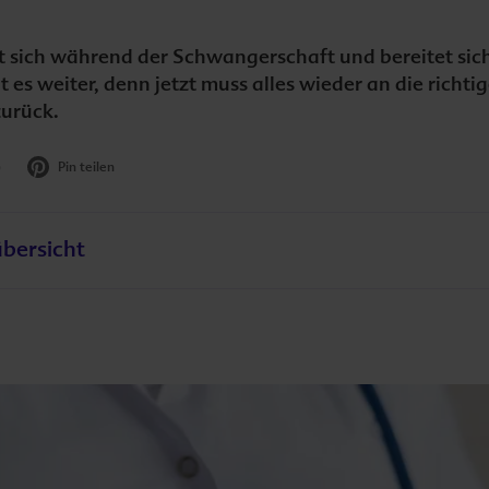
 sich während der Schwangerschaft und bereitet sich
es weiter, denn jetzt muss alles wieder an die richtig
zurück.
)
Pin teilen
Artikel teilen:
übersicht