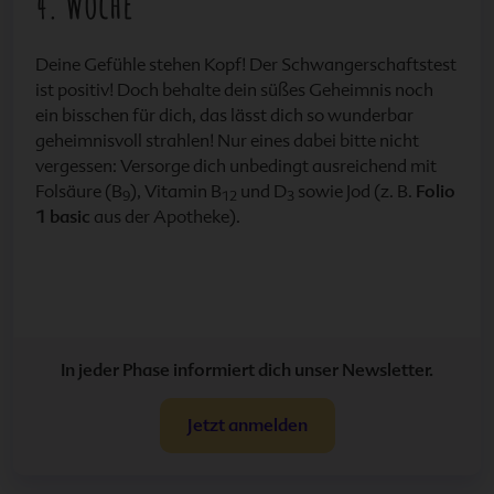
4. Woche
Deine Gefühle stehen Kopf! Der Schwangerschaftstest
ist positiv! Doch behalte dein süßes Geheimnis noch
ein bisschen für dich, das lässt dich so wunderbar
geheimnisvoll strahlen! Nur eines dabei bitte nicht
vergessen: Versorge dich unbedingt ausreichend mit
Folsäure (B
), Vitamin B
und D
sowie Jod (z. B.
Folio
9
12
3
1 basic
aus der Apotheke).
In jeder Phase informiert dich unser Newsletter.
Jetzt anmelden