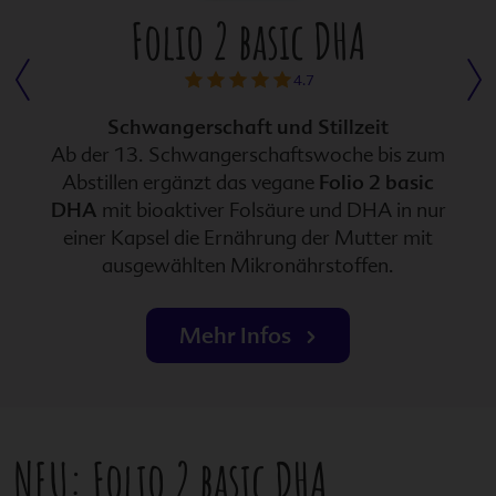
Folio 2 basic DHA
von
4.7
5
1
2
3
4
5
Sternen
Schwangerschaft und Stillzeit
von
von
von
von
von
Ab der 13. Schwangerschaftswoche bis zum
5
5
5
5
5
Abstillen ergänzt das vegane
Folio 2 basic
Sternen
Sternen
Sternen
Sternen
Sternen
DHA
mit bioaktiver Folsäure und DHA in nur
einer Kapsel die Ernährung der Mutter mit
ausgewählten Mikronährstoffen.
Mehr Infos
NEU:
Folio 2 basic DHA