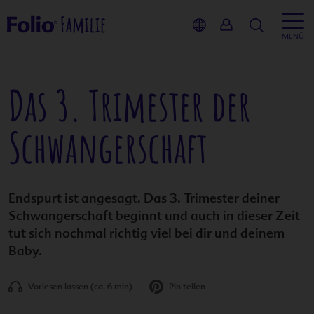
Suche
MENÜ
zurück
zurück
Das 3. Trimester der
Inhalt
Service
-Blog
Schwangerschaft
Kinderwu
Folio-Fami
Baby-Pap
Schwanger
Schwanger
Wunschb
Endspurt ist angesagt. Das 3. Trimester deiner
Schwangerschaft beginnt und auch in dieser Zeit
Stillzeit
Schwange
Babybauc
tut sich nochmal richtig viel bei dir und deinem
Baby.
Service
Ernährun
Babyglüc
Vorlesen lassen (ca. 6 min)
Pin teilen
Artikel teilen:
Produkte
Podcast