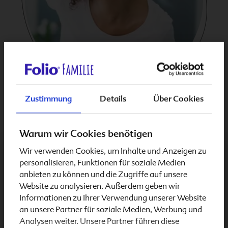
Zustimmung
Details
Über Cookies
Die Symptome im dritten
Trimester der Schwangerschaft
Warum wir Cookies benötigen
Wir verwenden Cookies, um Inhalte und Anzeigen zu
Schwangerschaft & Stillzeit
personalisieren, Funktionen für soziale Medien
Nun heißt es bald zur Ruhe kommen: 42 Tage vor
anbieten zu können und die Zugriffe auf unsere
dem errechneten Entbindungstermin ruft der
Website zu analysieren. Außerdem geben wir
Mutterschutz für Frauen, die in einem festen
Informationen zu Ihrer Verwendung unserer Website
Arbeitsverhältnis stehen. Ab jetzt hast du Anspruch
an unsere Partner für soziale Medien, Werbung und
auf Mutterschaftsgeld.
Analysen weiter. Unsere Partner führen diese