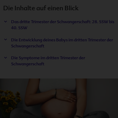
Die Inhalte auf einen Blick
Hibbelglo
Das dritte Trimester der Schwangerschaft: 28. SSW bis
40. SSW
Ratgeber
Die Entwicklung deines Babys im dritten Trimester der
Videos
Schwangerschaft
Die Symptome im dritten Trimester der
Checklist
Schwangerschaft
Download