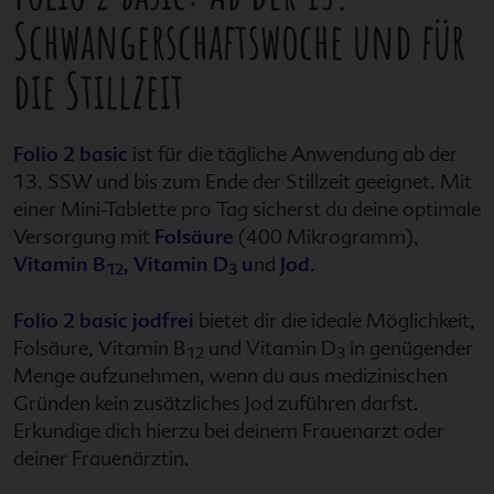
Schwangerschaftswoche und für
die Stillzeit
Folio 2 basic
ist für die tägliche Anwendung ab der
13. SSW und bis zum Ende der Stillzeit geeignet. Mit
einer Mini-Tablette pro Tag sicherst du deine optimale
Versorgung mit
Folsäure
(400 Mikrogramm),
Vitamin B
,
Vitamin D
u
nd
Jod
.
12
3
Folio 2 basic jodfrei
bietet dir die ideale Möglichkeit,
Folsäure, Vitamin B
und Vitamin D
in genügender
12
3
Menge aufzunehmen, wenn du aus medizinischen
Gründen kein zusätzliches Jod zuführen darfst.
Erkundige dich hierzu bei deinem Frauenarzt oder
deiner Frauenärztin.