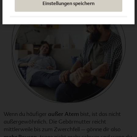
Einstellungen speichern
Wenn du häufiger
außer Atem
bist, ist das nicht
außergewöhnlich. Die Gebärmutter reicht
mittlerweile bis zum Zwerchfell – gönne dir also
mehr Pausen
, trage nicht mehr schwer und wenn du