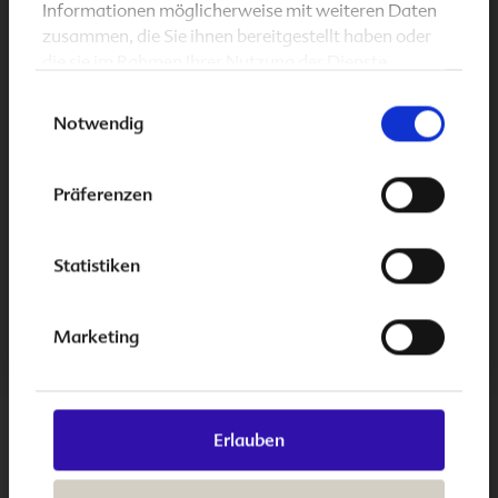
Informationen möglicherweise mit weiteren Daten
Natürlich können dich auch in dieser Zeit
zusammen, die Sie ihnen bereitgestellt haben oder
Beschwerden heimsuchen. Viele Frauen berichten im
die sie im Rahmen Ihrer Nutzung der Dienste
3. Trimester der Schwangerschaft
vermehrt über
gesammelt haben.
Einwilligungsauswahl
Sodbrennen und Rückenschmerzen. Auch
Notwendig
Folio 2 basic DHA
Entdecke jetzt
für die
Schlaflosigkeit und Schlafprobleme machen sich
Schwangerschaft und Stillzeit! Mit bioaktiver Folsäure
breit. Unangenehme Träume und der große
sowie hochwertigem DHA aus pflanzlichem Algenöl.
Präferenzen
Babybauch stören nachts immer häufiger.
Nur eine Kapsel täglich!
Allgemein schränkt der Babybauch alltägliche
Statistiken
Mehr erfahren
Bewegungen mehr und mehr ein. Nun wird selbst das
Zubinden der Schuhe zu einer täglichen
Fenster schließen
Herausforderung.
Marketing
Unser Tipp:
Schuhe zum Rein- und Rausschlüpfen
ersparen dir viel Kraft!
Erlauben