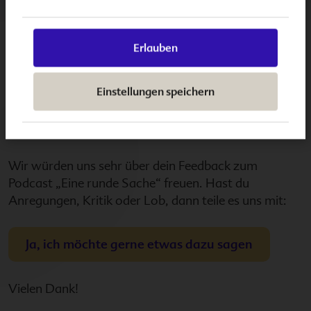
ideale Mischung der Natur und die natürlichste
Ernährungsform für dein Baby ist.
Erlauben
Jetzt anhören >>
Einstellungen speichern
Gib uns dein Feedback!
Wir würden uns sehr über dein Feedback zum
Podcast „Eine runde Sache“ freuen. Hast du
Anregungen, Kritik oder Lob, dann teile es uns mit:
Ja, ich möchte gerne etwas dazu sagen
Vielen Dank!