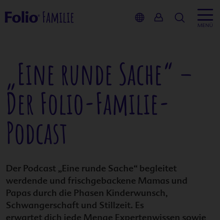
Suche
MENÜ
„Eine runde Sache“ –
Inhalt
Der
Folio-Familie
-
Kinderwu
Podcast
Schwanger
Stillzeit
Der Podcast „Eine runde Sache“ begleitet
werdende und frischgebackene Mamas und
Service
Papas durch die Phasen Kinderwunsch,
Schwangerschaft und Stillzeit. Es
Produkte
erwartet dich jede Menge Expertenwissen sowie