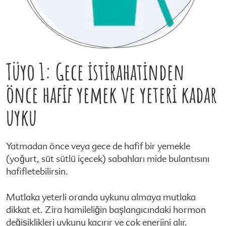
Tüyo 1: Gece istirahatinden
önce hafif yemek ve yeteri kadar
uyku
Yatmadan önce veya gece de hafif bir yemekle
(yoğurt, süt sütlü içecek) sabahları mide bulantısını
hafifletebilirsin.
Mutlaka yeterli oranda uykunu almaya mutlaka
dikkat et. Zira hamileliğin başlangıcındaki hormon
değişiklikleri uykunu kaçırır ve çok enerjini alır.