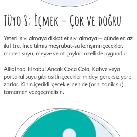
Tüyo 8: İçmek – Çok ve doğru
Yeterli sıvı almaya dikkat et sıvı almaya – günde en az
iki litre. İnceltilmiş meşrubat-su karışımı içecekler,
maden suyu, meyve ve ot çayları özellikle uygundur.
Alkol tabi ki tabu! Ancak Coca Cola, Kahve veya
portakal suyu gibi asitli içecekler mideyi gereksiz yere
zorlar. Kinin içerikli içeceklerden de (örn. tonik su)
tamamen vazgeçmelisin.